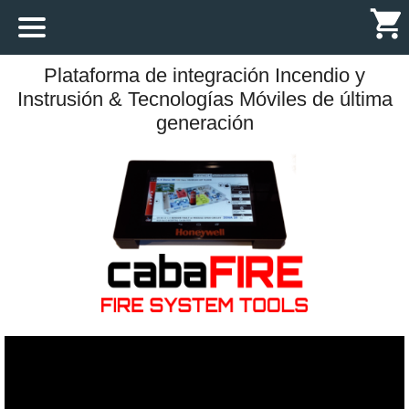
Plataforma de integración Incendio y
Inicio
Instrusión & Tecnologías Móviles de última
generación
Proyectos
Contacto
[
- en]
[
- es]